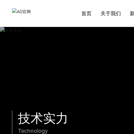
首页
关于我们
关于我们
行业应用
AG（中国）
新闻资讯
技术实力
招贤纳士
产品中心
董事长印象
研究所概况
AG官网，前身是AG官网，成立于1952
AG官网产品品种包括各种型号蒸汽疏水
AG官网是中国石油天然气集团公司、中国
全国阀门行业协会副理事长单位，全国质
现有国家市场监督管理总局压力管道专家
球阀
年，系原国家机械工业部制造高中压阀门
2009年起被评定为北京市著名商标，连续
阀，液化石油气闸阀、截止阀、球阀、止
石油化工集团公司、国家电力公司等大型
量检验协会会员单位。获得市级阀门研发
委员1人。全国阀门标准化技术委员会委员
企业简介
公司新闻
ISO9001认证
国内业绩
招聘职位
及蒸汽疏水阀的重点骨干企业，有六十多
七年获得“国家高新技术企业证书”
回阀、 蝶阀、高温高压调节阀、低温阀、
企业物资供应网络成员。
中心机构。
1人，负责阀门标准的审查工作。
截止阀
年生产各类阀门的历史。
电厂用超超临界高温高压阀门。
资质荣誉
质量控制
进一步了解
进一步了解
进一步了解
进一步了解
疏水阀
进一步了解
进一步了解
技术实力
Technology