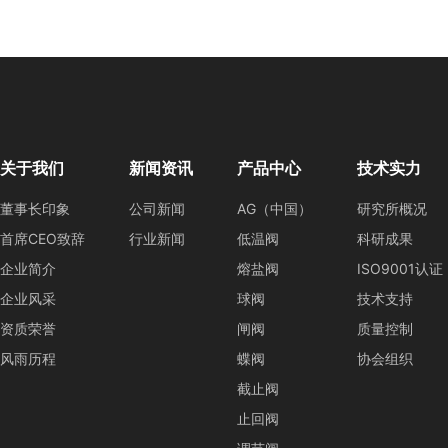
关于我们
新闻资讯
产品中心
技术实力
董事长印象
公司新闻
AG（中国）
研究所概况
首席CEO致辞
行业新闻
低温阀
科研成果
企业简介
熔盐阀
ISO9001认证
企业风采
球阀
技术支持
资质荣誉
闸阀
质量控制
风雨历程
蝶阀
协会组织
截止阀
止回阀