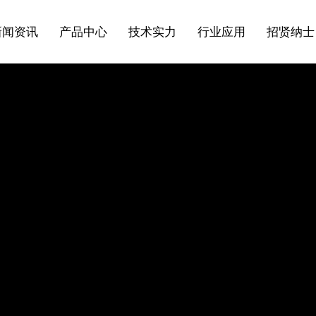
新闻资讯
产品中心
技术实力
行业应用
招贤纳士
低温阀
熔盐阀
首席CEO致辞
科研成果
闸阀
蝶阀
行业新闻
企业风采
技术支持
国外业绩
申请职位
止回阀
调节阀
风雨历程
协会组织