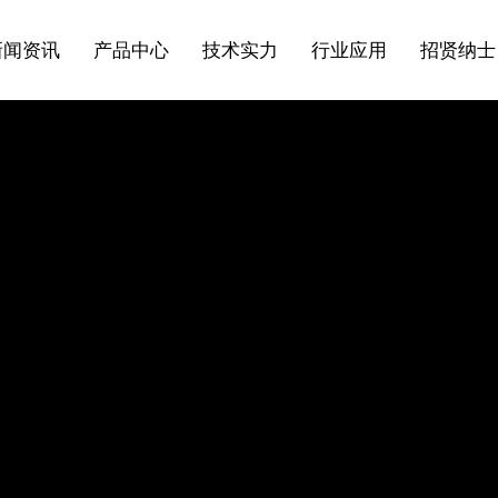
新闻资讯
产品中心
技术实力
行业应用
招贤纳士
低温阀
熔盐阀
首席CEO致辞
科研成果
闸阀
蝶阀
行业新闻
企业风采
技术支持
国外业绩
申请职位
止回阀
调节阀
风雨历程
协会组织