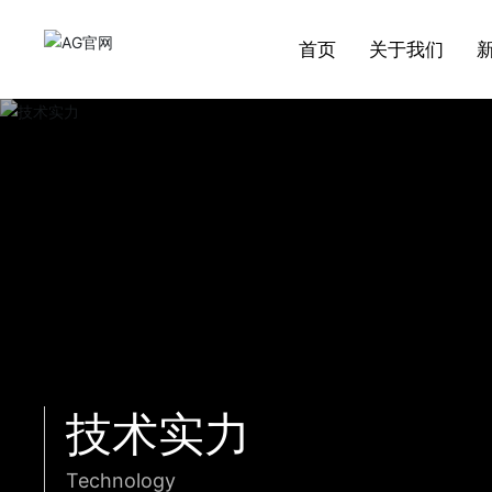
首页
关于我们
关于我们
行业应用
AG（中国）
新闻资讯
技术实力
招贤纳士
产品中心
董事长印象
研究所概况
AG官网，前身是AG官网，成立于1952
AG官网产品品种包括各种型号蒸汽疏水
AG官网是中国石油天然气集团公司、中国
全国阀门行业协会副理事长单位，全国质
现有国家市场监督管理总局压力管道专家
球阀
年，系原国家机械工业部制造高中压阀门
2009年起被评定为北京市著名商标，连续
阀，液化石油气闸阀、截止阀、球阀、止
石油化工集团公司、国家电力公司等大型
量检验协会会员单位。获得市级阀门研发
委员1人。全国阀门标准化技术委员会委员
企业简介
公司新闻
ISO9001认证
国内业绩
招聘职位
及蒸汽疏水阀的重点骨干企业，有六十多
七年获得“国家高新技术企业证书”
回阀、 蝶阀、高温高压调节阀、低温阀、
企业物资供应网络成员。
中心机构。
1人，负责阀门标准的审查工作。
截止阀
年生产各类阀门的历史。
电厂用超超临界高温高压阀门。
资质荣誉
质量控制
进一步了解
进一步了解
进一步了解
进一步了解
疏水阀
进一步了解
进一步了解
技术实力
Technology