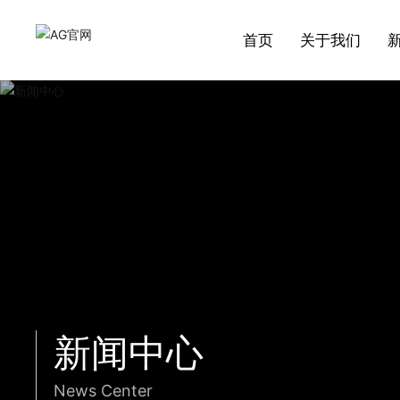
首页
关于我们
关于我们
行业应用
AG（中国）
新闻资讯
技术实力
招贤纳士
产品中心
董事长印象
研究所概况
AG官网，前身是AG官网，成立于1952
AG官网产品品种包括各种型号蒸汽疏水
AG官网是中国石油天然气集团公司、中国
全国阀门行业协会副理事长单位，全国质
现有国家市场监督管理总局压力管道专家
球阀
年，系原国家机械工业部制造高中压阀门
2009年起被评定为北京市著名商标，连续
阀，液化石油气闸阀、截止阀、球阀、止
石油化工集团公司、国家电力公司等大型
量检验协会会员单位。获得市级阀门研发
委员1人。全国阀门标准化技术委员会委员
企业简介
公司新闻
ISO9001认证
国内业绩
招聘职位
及蒸汽疏水阀的重点骨干企业，有六十多
七年获得“国家高新技术企业证书”
回阀、 蝶阀、高温高压调节阀、低温阀、
企业物资供应网络成员。
中心机构。
1人，负责阀门标准的审查工作。
截止阀
年生产各类阀门的历史。
电厂用超超临界高温高压阀门。
资质荣誉
质量控制
进一步了解
进一步了解
进一步了解
进一步了解
疏水阀
进一步了解
进一步了解
新闻中心
News Center