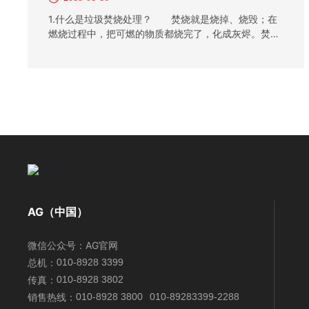
1.什么是垃圾焚烧处理？ 焚烧就是烧掉、烧毁；在
燃烧过程中，把可燃的物质都烧完了，化成灰烬。焚烧
处理是利用高温氧化作用处理生活垃圾——将生活垃圾
在高温下燃烧，使生活垃圾中的可燃废物转变为二氧化
碳和水等，焚烧后的灰、渣仅为生活垃圾原体积的20%
以下，从而大大减少了固体废物量，还可以消灭各种病
原体。 2.国外垃圾焚烧处理的情况如何？ （1）
欧州焚烧处理现状。目前欧洲各国普遍加强垃圾焚烧处
理，欧盟的废物管理最高法令也明确支持和鼓励对垃圾
进行能源回收（以焚烧为主）。1996-2007年，欧盟成
员国垃圾填埋量不断减少，而焚烧量却呈上升趋势。据
统计，2006年欧洲主要国家总人口为5.78亿人，生活
垃圾产生总量约为2.97亿吨，生活垃圾焚烧发电（供
热）厂达到425座，垃圾焚烧处理量约6362万吨，比
AG（中国）
2001年增加了20%。 （2）美国焚烧处理现状。在
美国，垃圾焚烧在垃圾处理系统中一直占有一席之地，
微信公众号：
AG官网
美国全国垃圾焚烧处理率一直在14%左右。2007年，美
总机：
010-8928 3399
国共有87座垃圾焚烧发电（供热）厂，分布在26个
州，焚烧炉共220台，总规模93943吨/日，共处理垃圾
传真：
010-8928 3802
2870万吨，装机总容量为2720MW，年发电量为170亿
销售热线：
010-8928 3800
010-89283399-2288
度。美国的焚烧处理能力是中国的2倍，集中在东北部