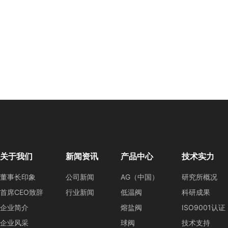
分产品已经基本实现了自主生产制造，但国内企业多
提高。如现在已经开始国产化的核电站成套设备中的
中的高压锅炉给水泵芯包产品等，其关键的核心技
差。虽然国内产品在性能指标上达到与国外同等水平
台套重大技术（阀门技术、水泵技术）装备的泵产品
的技术等级，但一些使用部门仍以缺乏运行业绩等
一些面向行业服务的研究院所成为各自为战的企业，
作用日益弱化，新技术、新工艺开发速度缓慢，设计
人士提出三项建议： 首先，建立鼓励企业自主创
划，建设一批区域性主导技术和产品开发实验室、试
建立科技成果扩散站点。鼓励与支持建立泵阀制造
基层制造技术推广组织，逐步建立起以国家制造技术
关于我们
新闻资讯
产品中心
技术实力
推广体系。 另外，还要健全科技培训体系，完善
董事长印象
公司新闻
AG（中国）
研究所概况
职业学校的培训服务职能与基础教育的衔接，充分发
首席CEO致辞
行业新闻
低温阀
科研成果
积极推进新产品开发，企业和科研单位建立健全自主
企业简介
熔盐阀
ISO9001认证
企业风采
球阀
技术支持