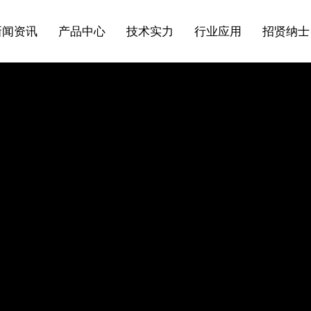
新闻资讯
产品中心
技术实力
行业应用
招贤纳士
低温阀
熔盐阀
首席CEO致辞
科研成果
闸阀
蝶阀
行业新闻
企业风采
技术支持
国外业绩
申请职位
止回阀
调节阀
风雨历程
协会组织