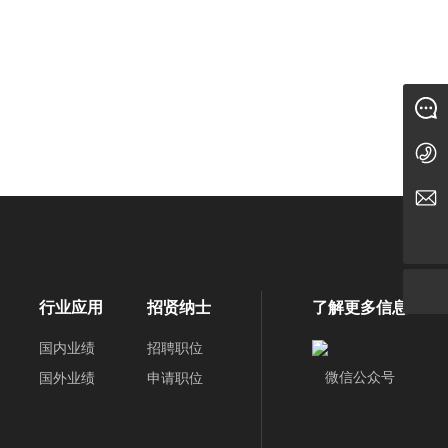
承担的是产品的低端加工环节，自主化的广度和深度有待
核级泵产品和百万千瓦超临界、超超临界火电站成套设备
术大部分仍需依赖进口。 客户购买国内产品的意愿较
，但一些客户仍然愿意购买国外的技术装备，使得国产首
在线留言
进入市场的难度增加。尽管不少国产高端泵产品具有相当
理由而拒绝使用。 行业共性技术研究缺失。由于改制，
010-89283800
结构性质与工作重心发生了很大的变化。其行业技术支撑
、工艺、材料与制造等标准很难与国外对接。对此，有关
bvmc@bvmc.cc
新的新机制。根据国家泵阀制造业综合规划和区域布局规
验基地和产品研制中心。依托创新能力较强的科教机构，
业技术研发中心。 其次，完善技术推广体系。合理设置
推广组织为主导，分工协作、服务到位的多元化制造技术
行业应用
招贤纳士
了解更多信息
知识产权的保护体系。建立和完善高校、科研单位和中等
国内业绩
招聘职位
挥各级机构的力量。进一步完善新产品创新的市场环境，
微信公众号
国外业绩
申请职位
开发的新产品管理规章制度。