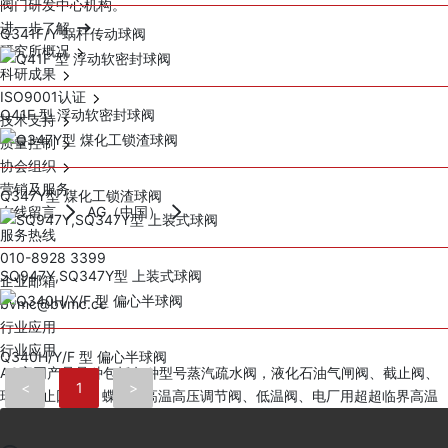
阀门研发中心机构。
进一步了解
Q341F/Y 蜗杆传动球阀
研究所概况
科研成果
ISO9001认证
Q41F 型 浮动软密封球阀
技术支持
质量控制
协会组织
营销及服务
Q347Y型 煤化工锁渣球阀
在线留言
AG（中国）
服务热线
010-8928 3399
SQ947Y,SQ347Y型 上装式球阀
企业邮箱
bvmc@bvmc.cc
行业应用
行业应用
Q340H/Y/F 型 偏心半球阀
AG官网产品品种包括各种型号蒸汽疏水阀，液化石油气闸阀、截止阀、
<
1
>
球阀、止回阀、 蝶阀、高温高压调节阀、低温阀、电厂用超超临界高温
高压阀门。
进一步了解