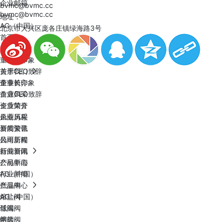
企业邮箱
bvmc@bvmc.cc
bvmc@bvmc.cc
地址：
AG（中国）
北京市大兴区庞各庄镇绿海路3号
首页
关于我们
董事长印象
关于我们
首席CEO致辞
董事长印象
企业简介
首席CEO致辞
企业风采
企业简介
资质荣誉
企业风采
风雨历程
资质荣誉
新闻资讯
风雨历程
公司新闻
新闻资讯
行业新闻
公司新闻
产品中心
行业新闻
AG（中国）
产品中心
低温阀
AG（中国）
熔盐阀
低温阀
球阀
熔盐阀
闸阀