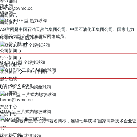
企业邮箱
疏水阀
bvmc@bvmc.cc
锻钢阀
新闻资讯
新闻资讯
AG官网是中国石油天然气集团公司、中国石油化工集团公司、国家电力
公司等大型企业物资供应网络成员。
Q3/967F 型 热力球阀
进一步了解
公司新闻
行业新闻
Q9/367F型 全焊接球阀
营销及服务
在线留言
AG（中国）
服务热线
010-8928 3399
Q11F 型 二片式内螺纹球阀
企业邮箱
bvmc@bvmc.cc
产品中心
Q11F 型 三片式内螺纹球阀
产品中心
2009年起被评定为北京市著名商标，连续七年获得“国家高新技术企业证
书”
进一步了解
Q45F型 T形三通球阀