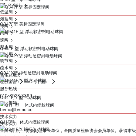
AG（中国）
低温阀
熔盐阀
Q347F型 美标固定球阀
球阀
闸阀
蝶阀
截止阀
Q941F 型 浮动软密封电动球阀
止回阀
调节阀
疏水阀
Q941Y型 浮动硬密封电动球阀
营销及服务
在线留言
AG（中国）
服务热线
010-8928 3399
Q641F/Y 型 气动球阀
企业邮箱
bvmc@bvmc.cc
技术实力
Q11F型 一体式内螺纹球阀
技术实力
全国阀门行业协会副理事长单位，全国质量检验协会会员单位。获得市级