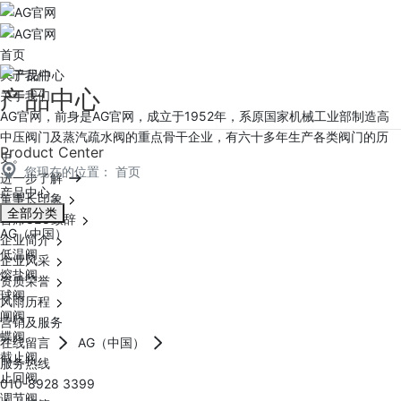
首页
关于我们
产品中心
关于我们
AG官网，前身是AG官网，成立于1952年，系原国家机械工业部制造高
中压阀门及蒸汽疏水阀的重点骨干企业，有六十多年生产各类阀门的历
Product Center
史。
您现在的位置：
首页
进一步了解
产品中心
董事长印象
全部分类
首席CEO致辞
AG（中国）
企业简介
低温阀
企业风采
熔盐阀
资质荣誉
球阀
风雨历程
闸阀
营销及服务
蝶阀
在线留言
AG（中国）
截止阀
服务热线
止回阀
010-8928 3399
调节阀