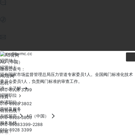
在线留言
国内业绩
国外业绩
010-89283800
营销及服务
在线留言
AG（中国）
服务热线
bvmc@bvmc.cc
010-8928 3399
企业邮箱
bvmc@bvmc.cc
招贤纳士
AG（中国）
招贤纳士
微信公众号：
现有国家市场监督管理总局压力管道专家委员1人。全国阀门标准化技术
AG官网
委员会委员1人，负责阀门标准的审查工作。
总机：
进一步了解
010-8928 3399
招聘职位
传真：
申请职位
010-8928 3802
营销及服务
销售热线：
在线留言
AG（中国）
010-8928 3800
服务热线
010-89283399-2288
010-8928 3399
邮箱：