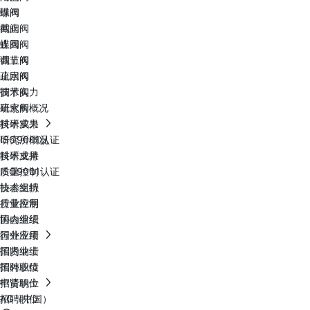
球阀
蝶阀
闸阀
截止阀
蝶阀
止回阀
截止阀
调节阀
止回阀
疏水阀
调节阀
技术实力
疏水阀
研究所概况
技术实力
科研成果
研究所概况
ISO9001认证
科研成果
技术支持
ISO9001认证
质量控制
技术支持
协会组织
质量控制
行业应用
协会组织
国内业绩
行业应用
国外业绩
国内业绩
招贤纳士
国外业绩
招聘职位
招贤纳士
申请职位
招聘职位
AG（中国）