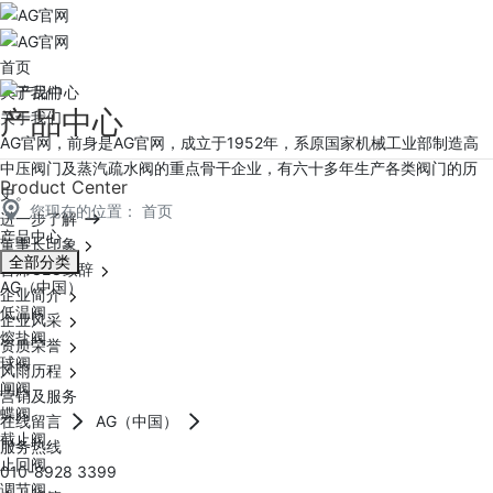
首页
关于我们
产品中心
关于我们
AG官网，前身是AG官网，成立于1952年，系原国家机械工业部制造高
中压阀门及蒸汽疏水阀的重点骨干企业，有六十多年生产各类阀门的历
Product Center
史。
您现在的位置：
首页
进一步了解
产品中心
董事长印象
全部分类
首席CEO致辞
AG（中国）
企业简介
低温阀
企业风采
熔盐阀
资质荣誉
球阀
风雨历程
闸阀
营销及服务
蝶阀
在线留言
AG（中国）
截止阀
服务热线
止回阀
010-8928 3399
调节阀