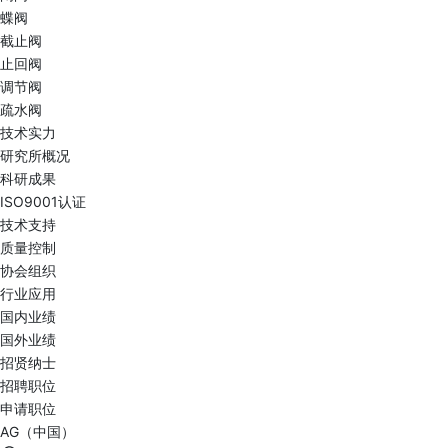
蝶阀
截止阀
止回阀
调节阀
疏水阀
技术实力
研究所概况
科研成果
ISO9001认证
技术支持
质量控制
协会组织
行业应用
国内业绩
国外业绩
招贤纳士
招聘职位
申请职位
AG（中国）