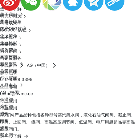
阀门研发中心机构。
进一步了解
关于我们
研究所概况
董事长印象
科研成果
首席CEO致辞
ISO9001认证
企业简介
技术支持
企业风采
质量控制
资质荣誉
协会组织
风雨历程
营销及服务
新闻资讯
在线留言
AG（中国）
公司新闻
服务热线
行业新闻
010-8928 3399
产品中心
企业邮箱
AG（中国）
bvmc@bvmc.cc
低温阀
行业应用
熔盐阀
行业应用
球阀
AG官网产品品种包括各种型号蒸汽疏水阀，液化石油气闸阀、截止阀、
闸阀
球阀、止回阀、 蝶阀、高温高压调节阀、低温阀、电厂用超超临界高温
蝶阀
高压阀门。
截止阀
进一步了解